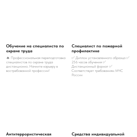
Обучение на специалиста по
Специалист по пожарной
охране труда
профилактике
🔥 Профессиональная переподготовка
✅ Диплом установленного образца ✅
специалистов по охране труда
256 часов обучения ✅
дистанционно. Начните карьеру в
Дистанционный формат ✅
востребованной профессии!
Соответствует требованиям МЧС
России
Антитеррористическая
Средства индивидуальной