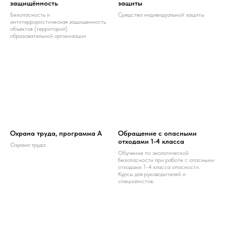
защищённость
защиты
Безопасность и
Средства индивидуальной защиты
антитеррористическая защищенность
объектов (территорий)
образовательной организации
Охрана труда, программа А
Обращение с опасными
отходами 1-4 класса
Охрана труда
Обучение по экологической
безопасности при работе с опасными
отходами 1-4 класса опасности.
Курсы для руководителей и
специалистов.