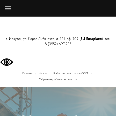
г. Иркутск, ул. Карла Либкнехта, д. 121, оф. 709 (
БЦ Europlaza
), тел.
8 (3952) 697-222
Главная
→
Курсы
→
Работа на высоте и в ОЗП
→
Обучение работам на высоте