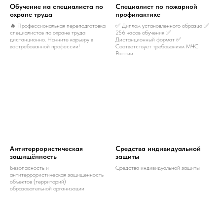
Обучение на специалиста по
Специалист по пожарной
охране труда
профилактике
🔥 Профессиональная переподготовка
✅ Диплом установленного образца ✅
специалистов по охране труда
256 часов обучения ✅
дистанционно. Начните карьеру в
Дистанционный формат ✅
востребованной профессии!
Соответствует требованиям МЧС
России
Антитеррористическая
Средства индивидуальной
защищённость
защиты
Безопасность и
Средства индивидуальной защиты
антитеррористическая защищенность
объектов (территорий)
образовательной организации