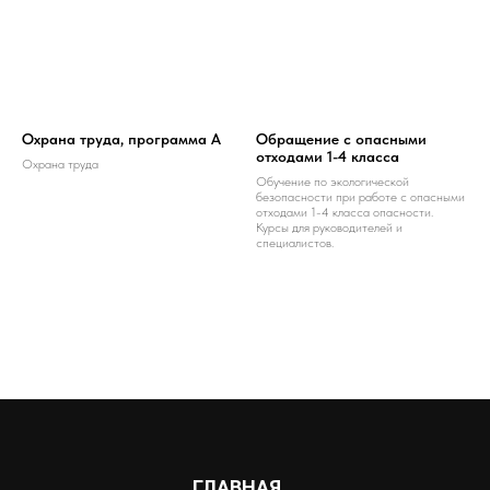
Охрана труда, программа А
Обращение с опасными
отходами 1-4 класса
Охрана труда
Обучение по экологической
безопасности при работе с опасными
отходами 1-4 класса опасности.
Курсы для руководителей и
специалистов.
ГЛАВНАЯ