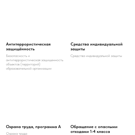
Антитеррористическая
Средства индивидуальной
защищённость
защиты
Безопасность и
Средства индивидуальной защиты
антитеррористическая защищенность
объектов (территорий)
образовательной организации
Охрана труда, программа А
Обращение с опасными
отходами 1-4 класса
Охрана труда