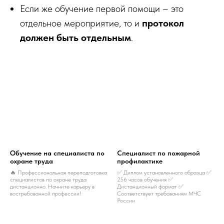
Если же обучение первой помощи – это
отдельное мероприятие, то и
протокол
должен быть отдельным
.
Обучение на специалиста по
Специалист по пожарной
охране труда
профилактике
🔥 Профессиональная переподготовка
✅ Диплом установленного образца ✅
специалистов по охране труда
256 часов обучения ✅
дистанционно. Начните карьеру в
Дистанционный формат ✅
востребованной профессии!
Соответствует требованиям МЧС
России