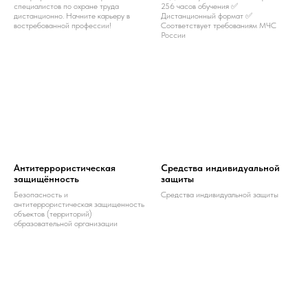
специалистов по охране труда
256 часов обучения ✅
дистанционно. Начните карьеру в
Дистанционный формат ✅
востребованной профессии!
Соответствует требованиям МЧС
России
Антитеррористическая
Средства индивидуальной
защищённость
защиты
Безопасность и
Средства индивидуальной защиты
антитеррористическая защищенность
объектов (территорий)
образовательной организации