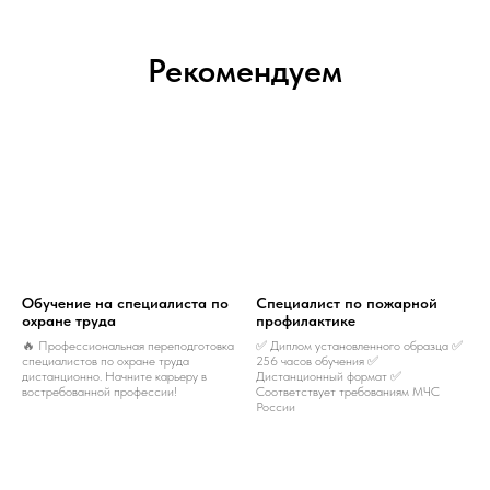
Рекомендуем
Обучение на специалиста по
Специалист по пожарной
охране труда
профилактике
🔥 Профессиональная переподготовка
✅ Диплом установленного образца ✅
специалистов по охране труда
256 часов обучения ✅
дистанционно. Начните карьеру в
Дистанционный формат ✅
востребованной профессии!
Соответствует требованиям МЧС
России