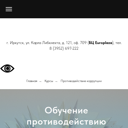
г. Иркутск, ул. Карла Либкнехта, д. 121, оф. 709 (
БЦ Europlaza
), тел.
8 (3952) 697-222
Главная
→
Курсы
→
Противодействие коррупции
Обучение
противодействию