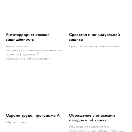
Антитеррористическая
Средства индивидуальной
защищённость
защиты
Безопасность и
Средства индивидуальной защиты
антитеррористическая защищенность
объектов (территорий)
образовательной организации
Охрана труда, программа А
Обращение с опасными
отходами 1-4 класса
Охрана труда
Обучение по экологической
безопасности при работе с опасными